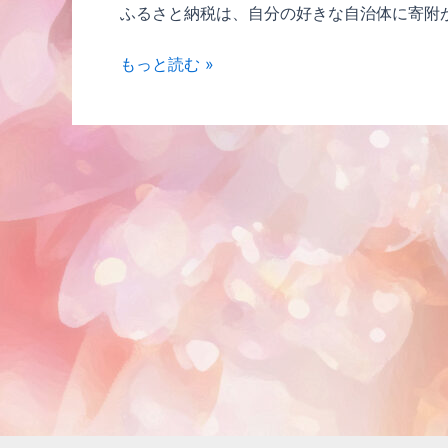
ふるさと納税は、自分の好きな自治体に寄附が
au
もっと読む »
PAY
ふ
る
さ
と
納
税