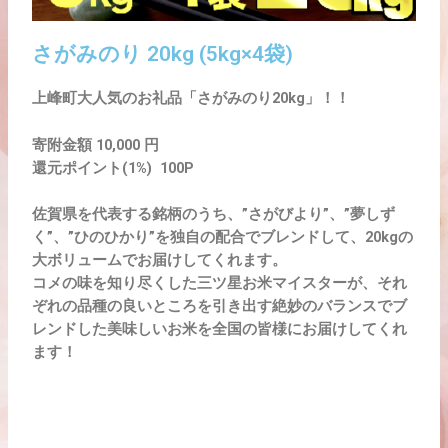
さがみのり 20kg (5kg×4袋)
上峰町大人気のお礼品「さがみのり20kg」！！
寄附金額
10,000 円
還元ポイント(1%)
100P
佐賀県を代表する銘柄のうち、”さがびより”、”夢しず
く”、”ひのひかり”を独自の配合でブレンドして、20kgの
大ボリュームでお届けしてくれます。
コメの味を知り尽くした三ツ星お米マイスターが、それ
ぞれの品種の良いところを引き出す絶妙のバランスでブ
レンドした美味しいお米を全国の皆様にお届けしてくれ
ます！