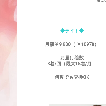
着こ
◆ライト◆
月額￥9,980（ ￥10978）
お届け着数
3着/回（最大15着/月）
何度でも交換OK