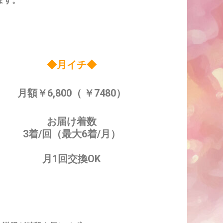
ます。
◆月イチ◆
月額￥6,800（ ￥7480）
お届け着数
3着/回（最大6着/月）
月1回交換OK