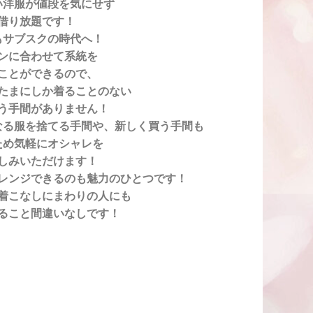
い洋服が値段を気にせず
借り放題です！
もサブスクの時代へ！
ンに合わせて系統を
ことができるので、
たまにしか着ることのない
う手間がありません！
なる服を捨てる手間や、
新しく買う手間も
ため
気軽にオシャレを
しみいただけます！
レンジできるのも魅力のひとつです！
着こなしにまわりの人にも
ること間違いなしです！