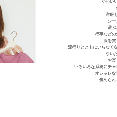
かわい
洋服
シー
選ぶ
行事などの
服を買
流行りとともにいらなく
ない
お楽
いろいろな系統にチャ
オシャレな
褒められ